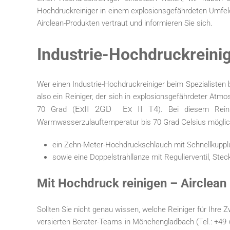
Hochdruckreiniger in einem explosionsgefährdeten Umfeld
Airclean-Produkten vertraut und informieren Sie sich.
Industrie-Hochdruckreini
Wer einen Industrie-Hochdruckreiniger beim Spezialisten b
also ein Reiniger, der sich in explosionsgefährdeter At
ExII 2GD Ex II T4
70 Grad (
). Bei diesem Rein
Warmwasserzulauftemperatur bis 70 Grad Celsius möglic
ein Zehn-Meter-Hochdruckschlauch mit Schnellkuppl
sowie eine Doppelstrahllanze mit Regulierventil, Stec
Mit Hochdruck reinigen – Airclean 
Sollten Sie nicht genau wissen, welche Reiniger für Ihre
versierten Berater-Teams in Mönchengladbach (Tel.:
+49 