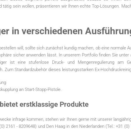
 tätig sein wollen, präsentieren wir Ihnen echte Top-Lösungen. Ma
ger in verschiedenen Ausführu
estellen will, sollte sich zunächst kundig machen, ob eine normale 
mosphäre sicher anwenden lässt. In unserem Portfolio finden Sie unt
iger ist eine stufenlose Druck- und Mengenregulierung am Ge
h. Zum Standardzubehör dieses leistungsstarken Ex-Hochdruckreinig
ung
kkupplung an Start-Stopp-Pistole.
bietet erstklassige Produkte
 Zwecke infrage kommen, stehen wir Ihnen gerne mit unserer langjähr
(0) 2161 - 8209648
) und Den Haag in den Niederlanden (Tel.: +31 (0