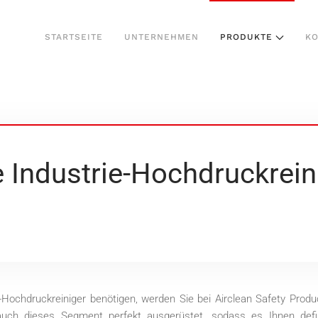
STARTSEITE
UNTERNEHMEN
PRODUKTE
KO
 Industrie-Hochdruckrein
Hochdruckreiniger benötigen, werden Sie bei Airclean Safety Produ
 auch dieses Segment perfekt ausgerüstet, sodass es Ihnen defi