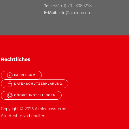
Tel.:
+31 (0) 70 - 8080218
E-Mail:
info@airclean.eu
Rechtliches
IMPRESSUM
DATENSCHUTZERKLÄRUNG
COOKIE INSTELLINGEN
Copyright ©
2026
Aircleansysteme
Alle Rechte vorbehalten.